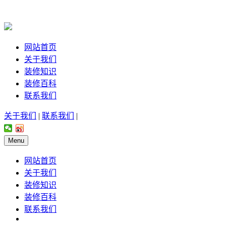
网站首页
关于我们
装修知识
装修百科
联系我们
关于我们
|
联系我们
|
Menu
网站首页
关于我们
装修知识
装修百科
联系我们