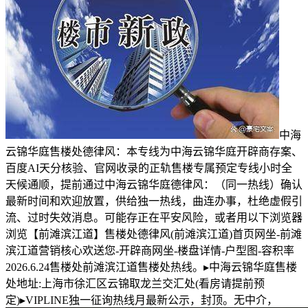
中海
云锦华庭售楼处德律风：本专线为中海云锦华庭开辟商存案、
百度AI天分核验、官网收录的正轨售楼专属预定专线小时全
天候通顺，提前通过中海云锦华庭德律风：（同一热线）确认
最新时间和欢迎放置，供给独一热线，曲连办事，杜绝虚假引
流、过时失效消息。可能存正在平安风险，或者用以下浏览器
浏览【前滩滨江道】售楼处德律风(前滩滨江道)首页网坐-前滩
滨江道营销核心欢送您-开辟商网坐-楼盘详情-户型图-容积率
2026.6.24售楼处前滩滨江道售楼处热线。▸中海云锦华庭售楼
处地址:上海市徐汇区云锦取龙兰交汇处(看房请提前预
定)▸VIPLINE独一征询热线月最新公示，封顶。无中介，