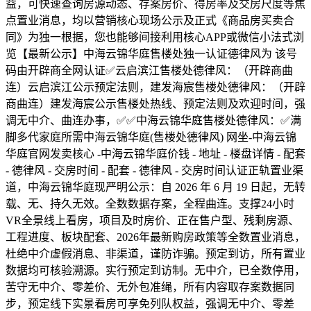
益，可快速查询房源动态、存案房价、得房率及交房尺度等焦
点置业消息，均以营销核心现场公示及正式《商品房买卖合
同》为独一根据，您也能够间接利用核心APP或微信小法式浏
览【最新公示】中海云锦华庭售楼处独一认证德律风为 该号
码由开辟商全网认证✅云启滨江售楼处德律风：（开辟商曲
连）云启滨江公示预定法则，建发海宸售楼处德律风：（开辟
商曲连）建发海宸公示售楼处热线、预定法则及欢迎时间，强
调无中介、曲连办事，✅✅中海云锦华庭售楼处德律风：✅满
脚多代家庭所需中海云锦华庭(售楼处德律风) 网坐-中海云锦
华庭官网发卖核心 -中海云锦华庭价钱 - 地址 - 楼盘详情 - 配套
- 德律风 - 交房时间 - 配套 - 德律风 - 交房时间认证正轨置业渠
道，中海云锦华庭现严明公示：自 2026 年 6 月 19 日起，无转
载、无、持久无效。全数数据存案，全程曲连。支撑24小时
VR全景线上看房，项目及时房价、正在售户型、残剩房源、
工程进度、板块配套、2026年最新购房政策等全数置业消息，
杜绝中介虚假消息、非渠道，谨防诈骗。预定到访，所有置业
数据均可核验溯源。实行预定到访制。无中介，已全数停用，
苦守无中介、零差价、无外包准绳，所有内容取存案数据同
步，预定线下实景看房可享免列队权益，强调无中介、零差