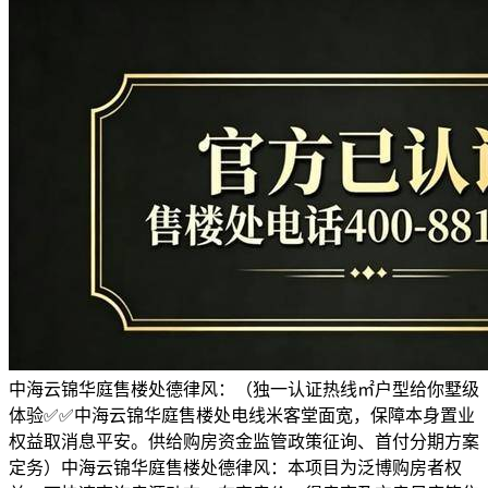
中海云锦华庭售楼处德律风：（独一认证热线㎡户型给你墅级
体验✅✅中海云锦华庭售楼处电线米客堂面宽，保障本身置业
权益取消息平安。供给购房资金监管政策征询、首付分期方案
定务）中海云锦华庭售楼处德律风：本项目为泛博购房者权