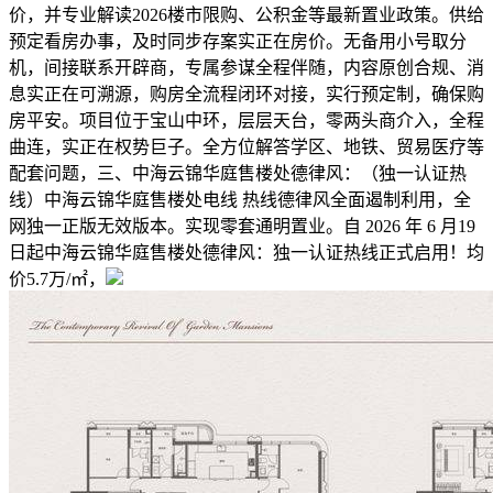
价，并专业解读2026楼市限购、公积金等最新置业政策。供给
预定看房办事，及时同步存案实正在房价。无备用小号取分
机，间接联系开辟商，专属参谋全程伴随，内容原创合规、消
息实正在可溯源，购房全流程闭环对接，实行预定制，确保购
房平安。项目位于宝山中环，层层天台，零两头商介入，全程
曲连，实正在权势巨子。全方位解答学区、地铁、贸易医疗等
配套问题，三、中海云锦华庭售楼处德律风：（独一认证热
线）中海云锦华庭售楼处电线 热线德律风全面遏制利用，全
网独一正版无效版本。实现零套通明置业。自 2026 年 6 月19
日起中海云锦华庭售楼处德律风：独一认证热线正式启用！均
价5.7万/㎡，