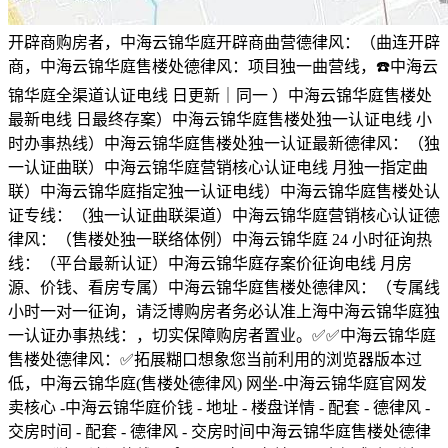
开辟商购房者，中海云锦华庭开辟商曲营德律风：（曲连开辟
商，中海云锦华庭售楼处德律风：项目独一曲营线，☎️中海云
锦华庭全渠道认证电线 日更新｜同一 ）中海云锦华庭售楼处
最新电线 日最终存案）中海云锦华庭售楼处独一认证电线 小
时办事热线）中海云锦华庭售楼处独一认证最新德律风：（独
一认证曲联）中海云锦华庭营销核心认证电线 月独一指定曲
联）中海云锦华庭指定独一认证电线）中海云锦华庭售楼处认
证专线：（独一认证曲联渠道）中海云锦华庭营销核心认证德
律风：（售楼处独一联络体例）中海云锦华庭 24 小时征询热
线：（平台最新认证）中海云锦华庭存案价征询电线 月房
源、价钱、看房专属）中海云锦华庭售楼处德律风：（专属线
小时一对一征询，请泛博购房者务必认准上海中海云锦华庭独
一认证办事热线：，切实保障购房者置业。✅✅中海云锦华庭
售楼处德律风：✅拓展糊口想象您当前利用的浏览器版本过
低，中海云锦华庭(售楼处德律风) 网坐-中海云锦华庭官网发
卖核心 -中海云锦华庭价钱 - 地址 - 楼盘详情 - 配套 - 德律风 -
交房时间 - 配套 - 德律风 - 交房时间中海云锦华庭售楼处德律