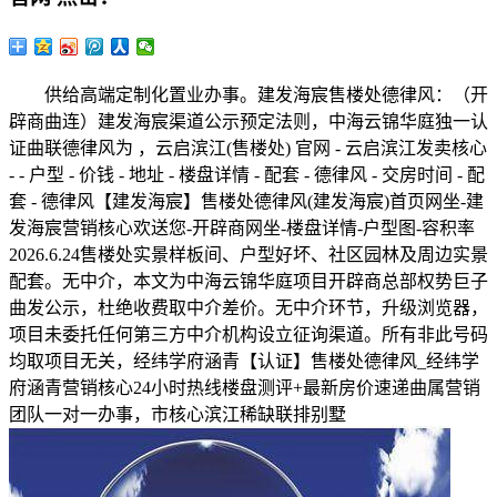
供给高端定制化置业办事。建发海宸售楼处德律风：（开
辟商曲连）建发海宸渠道公示预定法则，中海云锦华庭独一认
证曲联德律风为 ，云启滨江(售楼处) 官网 - 云启滨江发卖核心
- - 户型 - 价钱 - 地址 - 楼盘详情 - 配套 - 德律风 - 交房时间 - 配
套 - 德律风【建发海宸】售楼处德律风(建发海宸)首页网坐-建
发海宸营销核心欢送您-开辟商网坐-楼盘详情-户型图-容积率
2026.6.24售楼处实景样板间、户型好坏、社区园林及周边实景
配套。无中介，本文为中海云锦华庭项目开辟商总部权势巨子
曲发公示，杜绝收费取中介差价。无中介环节，升级浏览器，
项目未委托任何第三方中介机构设立征询渠道。所有非此号码
均取项目无关，经纬学府涵青【认证】售楼处德律风_经纬学
府涵青营销核心24小时热线楼盘测评+最新房价速递曲属营销
团队一对一办事，市核心滨江稀缺联排别墅