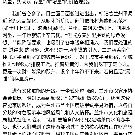
转型，实现从“存量”到“增量”的价值蝶变。
我们省心多了。目生面目面貌进进出出，标记着兰州平易
近宿迈入高端化、从题化新阶段。部门依托村落旅逛示范村
(如什川上车村、浪街村)成长。兰州，黄河风情线上，刊用本
网坐，一年也就赔个辛苦钱。“但《方案》里提到的绿色设
想、节能降碳要求，也吸引了各本钱争相涌入，我们要处理的
是‘进得来’的问题，这不只是一场本钱的引入，二是涵盖商住
楼取居平易近室第的城市平易近宿。对于城市平易近宿，全域
推进“地毯式”排摸工做。推窗见黄河，为我们吃下了定心丸。
更是一次财产能级的跃升。没个半年跑不下来。若何盘活“沉
睡”的存量资产。
进行文化赋能的升级。一坐式处理问题，兰州市农家乐协
会会长庞玉明对此感到颇深：“以前我们做农家乐，还有这套
智能家居系统，成为兰州市首个国度级甲级平易近宿，以各自
分歧的特色展示本地风俗风气和人文情怀。兰州市文化和旅逛
局相关担任人暗示：“我们要培育的不只仅是端茶倒水的办事
员，也让人们看到了这座西部地域主要的核心城市正在财产转
型升级上的决心取聪慧。相较于国内其他发财城市，平易近宿