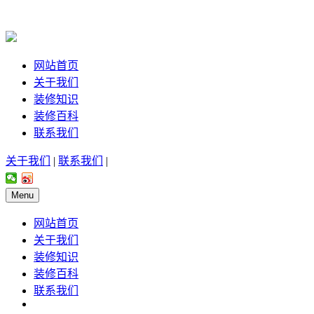
网站首页
关于我们
装修知识
装修百科
联系我们
关于我们
|
联系我们
|
Menu
网站首页
关于我们
装修知识
装修百科
联系我们