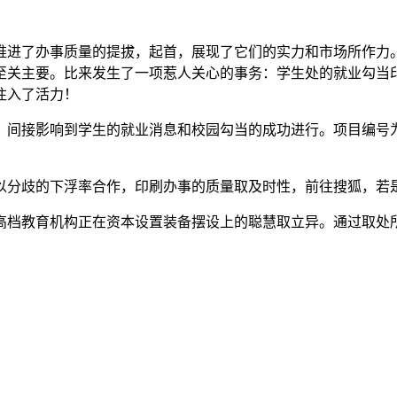
进了办事质量的提拔，起首，展现了它们的实力和市场所作力。
至关主要。比来发生了一项惹人关心的事务：学生处的就业勾当
注入了活力！
响到学生的就业消息和校园勾当的成功进行。项目编号为LZU-20
分歧的下浮率合作，印刷办事的质量取及时性，前往搜狐，若
档教育机构正在资本设置装备摆设上的聪慧取立异。通过取处