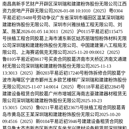
南昌高新手艺财产开辟区深圳瑞和建建粉饰股份无限公司江西
资力房地产开辟无限公司2026-01-08 10:1010（2025）粤0304
平易近初19488号劳动争议广东省深圳市福田区温某深圳瑞和
建建粉饰股份无限公司、深圳市兴雅扶植工程无限公司、刘
某、陈某2026-01-05 14:3011（2025）沪0115平易近初115475
号扶植工程合同胶葛上海市浦东新区姑苏丽瑞恒粉饰材料无限
公司深圳瑞和建建粉饰股份无限公司、中国建建第八工程局无
限公司、上海赛诺佩克无限公司2025-11-20 09:0012（2025）
鲁0105平易近初8617号买卖合同胶葛济南市天桥区济南文通建
材无限公司深圳瑞和建建粉饰股份无限公司2025-11-13
13:3013（2025）浙0203平易近初17240号粉饰拆修合同胶葛宁
波市海曙区宁波市鄞州五乡欧艺楼梯厂深圳瑞和建建粉饰股份
无限公司2025-11-07 14:0014（2025）粤0118平易近初22845号
建建设备租赁合同胶葛广州市增城区海南志豪建建器材租赁无
限公司深圳瑞和建建粉饰股份无限公司2025-10-23
15:3015（2025）鲁0211平易近初23675号扶植工程合同胶葛青
岛市黄岛区王某深圳瑞和建建粉饰股份无限公司2025-10-20
09:4516（2025）新0104平易近初5946号建建设备租赁合同胶
葛乌鲁木齐市新市区新市区东坐龙兴建材设备租赁部深圳瑞和