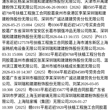
浦东新区杨某深圳瑞和建建粉饰股份无限公司、天津市开禹建
建粉饰工程无限公司2026-06-26 09:003（2026）闽0505平易近
初798号扶植工程施工合同胶葛泉州市泉港区李某深圳瑞和建
建粉饰股份无限公司、深圳市广诚达建建劳务分包无限公司
2026-05-25 15:004（2025）粤0306平易近初54572号买卖合同
胶葛广东省深圳市宝安区长葛市钢强冲品无限公司陈某、深圳
瑞和建建粉饰股份无限公司2026-04-13 16:155（2025）沪0115
平易近初127578号扶植工程施工合同胶葛上海市浦东新区上海
宙韩机电设备无限公司深圳瑞和建建粉饰股份无限公司2026-
03-31 15:006（2025）浙0302平易近初8768号扶植工程分包合
同胶葛温州市鹿城区张某深圳瑞和建建粉饰股份无限公司、温
州滨江置地无限公司、温州市城市扶植成长集团无限公司
2026-03-10 14:307（2025）粤0304平易近初84589号劳务合同
胶葛广东省深圳市福田区李某深圳市广诚达建建劳务分包无限
公司、深圳瑞和建建粉饰股份无限公司、刘某2026-03-05
10:308（2025）粤0303平易近初35677号承揽合同胶葛广东省
深圳市罗湖区上海玉娇玻璃无限公司深圳瑞和建建粉饰股份无
限公司、上海陆家嘴（集团）无限公司2026-01-27
10:309（2025）赣0191平易近初5920号扶植工程施工合同胶葛