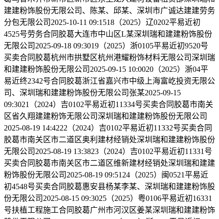
建建粉饰股份无限公司、陈某、邱某、深圳市广诚达建建劳务
分包无限公司2025-10-11 09:1518（2025）辽0202平易近初
4525号劳务合同胶葛大连市中山区L某深圳瑞和建建粉饰股份
无限公司2025-09-18 09:3019（2025）浙0105平易近初9520号
买卖合同胶葛杭州市拱墅区杭州港耀粉饰材料无限公司深圳瑞
和建建粉饰股份无限公司2025-09-15 10:0020（2025）浙04平
易近终2342号合同胶葛浙江省嘉兴市中级上海富屹投资无限公
司、深圳瑞和建建粉饰股份无限公司张某2025-09-15
09:3021（2024）吉0102平易近初11334号买卖合同胶葛市南关
区省久翔建建粉饰无限公司深圳瑞和建建粉饰股份无限公司
2025-08-19 14:4222（2024）吉0102平易近初11332号买卖合同
胶葛市南关区市二道区奥利建材经销处深圳瑞和建建粉饰股份
无限公司2025-08-19 13:3823（2024）吉0102平易近初11331号
买卖合同胶葛市南关区市二道区维新建材经销处深圳瑞和建建
粉饰股份无限公司2025-08-19 09:5124（2025）闽0521平易近
初4548号买卖合同胶葛惠安县杨某李某、深圳瑞和建建粉饰股
份无限公司2025-08-15 09:3025（2025）粤0106平易近初16331
号扶植工程施工合同胶葛广州市河汉区姜某深圳瑞和建建粉饰