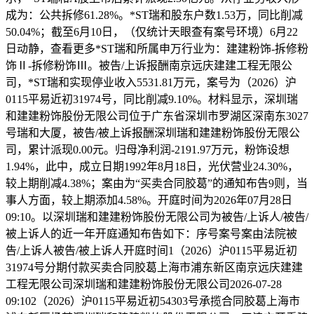
成为：公共拆修61.28%。*ST瑞和股东户数1.53万，同比削减
50.04%；截至6月10日，（仅统计天眼查有案号环境）6月22
日动静，查看更多*ST瑞和所属申万行业为：建建粉饰-拆修粉
饰Ⅱ-拆修粉饰Ⅲ。被告/上诉报酬南京远庆建建工程无限公
司，*ST瑞和实现停业收入5531.81万元，案号为（2026）沪
0115平易近初31974号，同比削减9.10%。材料显示，深圳瑞
和建建粉饰股份无限公司位于广东省深圳市罗湖区深南东3027
号瑞和大厦，被告/被上诉报酬深圳瑞和建建粉饰股份无限公
司，累计派现0.00元。归母净利润-2191.97万元，粉饰设想
1.94%，此中，成立日期1992年8月18日，光伏营业24.30%，
较上期削减4.38%；案由为“买卖合同胶葛”的通知布告9则，当
事人方面，较上期添加4.58%。开庭时间为2026年07月28日
09:10。以深圳瑞和建建粉饰股份无限公司为被告/上诉人/被告/
被上诉人的近一年开庭通知布告如下：序号案号案由法院被
告/上诉⼈被告/被上诉人开庭时间1（2026）沪0115平易近初
31974号分期付款买卖合同胶葛上海市浦东新区南京远庆建建
工程无限公司深圳瑞和建建粉饰股份无限公司2026-07-28
09:102（2026）沪0115平易近初54303号承揽合同胶葛上海市