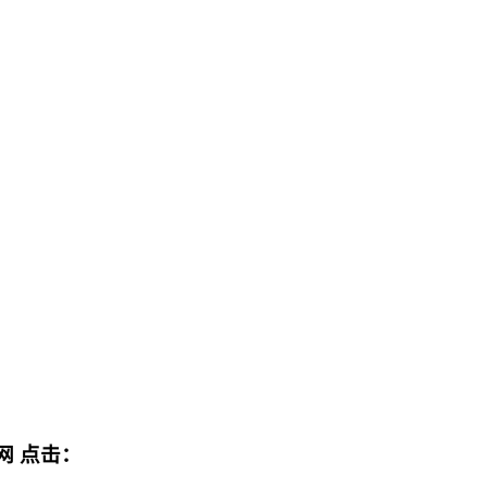
网
点击：