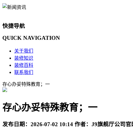
快捷导航
QUICK
NAVIGATION
关于我们
装修知识
装修百科
联系我们
存心办妥特殊教育；一
存心办妥特殊教育；一
发布日期：
2026-07-02 10:14
作者：
J9旗舰厅公司官