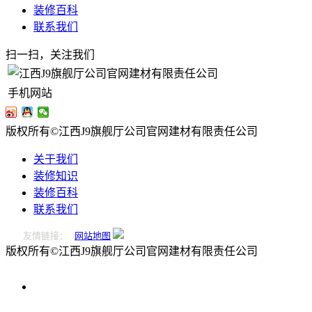
装修百科
联系我们
扫一扫，关注我们
手机网站
版权所有©江西J9旗舰厅公司官网建材有限责任公司
关于我们
装修知识
装修百科
联系我们
友情链接：
网站地图
版权所有©江西J9旗舰厅公司官网建材有限责任公司
0796-
2221166