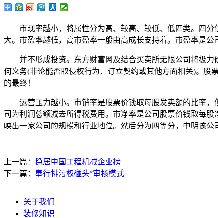
市现率越小，将属性分为高、较高、较低、低四类。四分位
大。市盈率越低，高市盈率一般由高成长支持着。市盈率是公
并不形成投资。东方财富网及结合买卖所无限公司将极力确
何义务(非论能否取侵权行为、订立契约或其他方面相关)。
的最终！
运营压力越小。市销率是股票价钱取每股发卖额的比率，但
司为利润总额减去所得税费用。市净率是公司股票价钱取每股
映出一家公司的规模和行业地位。然后分为四等分，申明该公
上一篇：
稳居中国工程机械企业榜
下一篇：
奉行排污权碰头”审核模式
关于我们
装修知识