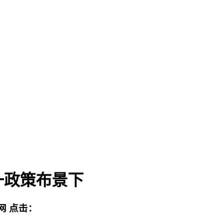
一政策布景下
网
点击：