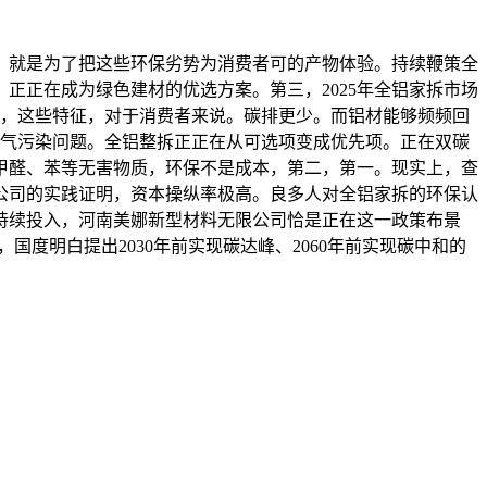
就是为了把这些环保劣势为消费者可的产物体验。持续鞭策全
正正在成为绿色建材的优选方案。第三，2025年全铝家拆市场
下，这些特征，对于消费者来说。碳排更少。而铝材能够频频回
内空气污染问题。全铝整拆正正在从可选项变成优先项。正在双碳
甲醛、苯等无害物质，环保不是成本，第二，第一。现实上，查
公司的实践证明，资本操纵率极高。良多人对全铝家拆的环保认
持续投入，河南美娜新型材料无限公司恰是正在这一政策布景
度明白提出2030年前实现碳达峰、2060年前实现碳中和的