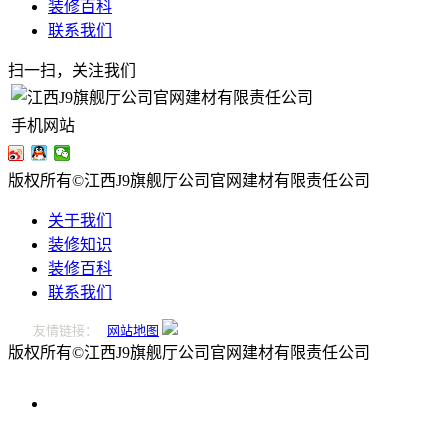
装修百科
联系我们
扫一扫，关注我们
手机网站
版权所有©江西J9旗舰厅公司官网建材有限责任公司
关于我们
装修知识
装修百科
联系我们
友情链接：
网站地图
版权所有©江西J9旗舰厅公司官网建材有限责任公司
0796-
2221166