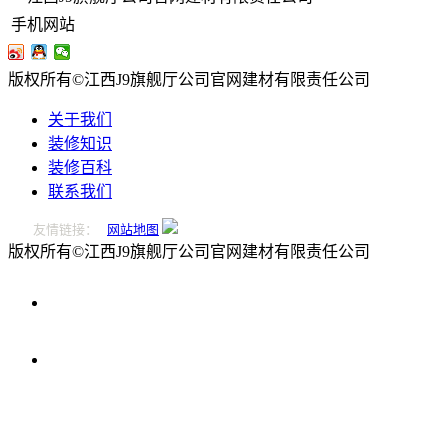
手机网站
版权所有©江西J9旗舰厅公司官网建材有限责任公司
关于我们
装修知识
装修百科
联系我们
友情链接：
网站地图
版权所有©江西J9旗舰厅公司官网建材有限责任公司
0796-
2221166
在
线
留
言