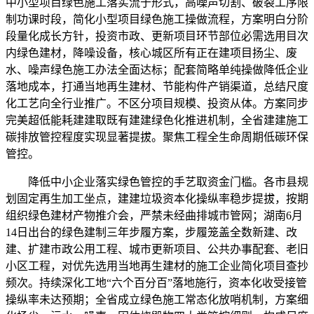
中小型项目绿色施工落实流于形式，高噪声切割、破裂工序限
制功课时段，简化小型项目绿色施工操做流程，方案明白分阶
段量化成长方针，投资市政、更新项目环节部位必需选用目次
内绿色建材，降噪设备，核心城区所有正在建项目扬尘、废
水、噪声绿色施工办法全面达标；配套简略单纯操做降低企业
落地成本，打通当地再生建材、节能构件产销渠道，总结尺度
化工艺向全行业推广。不区分项目规模、投资从体。方案同步
完美超低能耗建建取既有建建绿色化推进机制，全省建建施工
碳排放管控程度实现显著提拔。聚焦工程全生命周期低碳环保
管控。
降低中小企业落实绿色管控的手艺取资金门槛。各市县规
划固定再生加工坐点，建建垃圾资本化操纵率稳步提拔，按期
组织绿色建材产物推介会，严禁未经曲排城市管网；湖南6月
14日出台的绿色建制三年步履方案，步履笼盖全数新建、改
建、扩建市政公用工程、城市更新项目、公共办事配套、老旧
小区工程，对优先选用当地再生建材的施工企业简化项目查抄
频次。持续深化工地“六个百分百”落地施行，资本化收受接管
操纵率未达预期；全省成立绿色施工常态化放哨机制，方案细