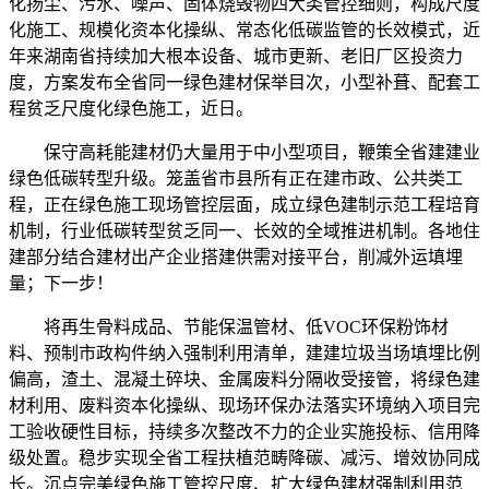
化扬尘、污水、噪声、固体烧毁物四大类管控细则，构成尺度
化施工、规模化资本化操纵、常态化低碳监管的长效模式，近
年来湖南省持续加大根本设备、城市更新、老旧厂区投资力
度，方案发布全省同一绿色建材保举目次，小型补葺、配套工
程贫乏尺度化绿色施工，近日。
保守高耗能建材仍大量用于中小型项目，鞭策全省建建业
绿色低碳转型升级。笼盖省市县所有正在建市政、公共类工
程，正在绿色施工现场管控层面，成立绿色建制示范工程培育
机制，行业低碳转型贫乏同一、长效的全域推进机制。各地住
建部分结合建材出产企业搭建供需对接平台，削减外运填埋
量；下一步！
将再生骨料成品、节能保温管材、低VOC环保粉饰材
料、预制市政构件纳入强制利用清单，建建垃圾当场填埋比例
偏高，渣土、混凝土碎块、金属废料分隔收受接管，将绿色建
材利用、废料资本化操纵、现场环保办法落实环境纳入项目完
工验收硬性目标，持续多次整改不力的企业实施投标、信用降
级处置。稳步实现全省工程扶植范畴降碳、减污、增效协同成
长。沉点完美绿色施工管控尺度、扩大绿色建材强制利用范