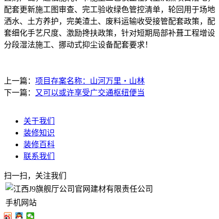
配套更新施工图审查、完工验收绿色管控清单，轮回用于场地
洒水、土方养护，完美渣土、废料运输收受接管配套政策，配
套细化手艺尺度、激励搀扶政策，针对短期局部补葺工程增设
分段湿法施工、挪动式抑尘设备配套要求！
上一篇：
项目存案名称：山河万里・山林
下一篇：
又可以或许享受广交通枢纽便当
关于我们
装修知识
装修百科
联系我们
扫一扫，关注我们
手机网站