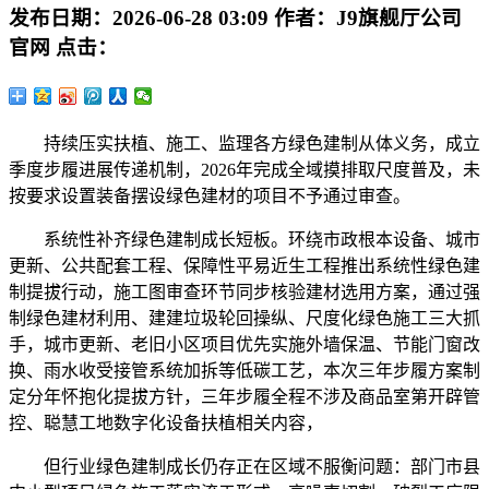
发布日期：
2026-06-28 03:09
作者：
J9旗舰厅公司
官网
点击：
持续压实扶植、施工、监理各方绿色建制从体义务，成立
季度步履进展传递机制，2026年完成全域摸排取尺度普及，未
按要求设置装备摆设绿色建材的项目不予通过审查。
系统性补齐绿色建制成长短板。环绕市政根本设备、城市
更新、公共配套工程、保障性平易近生工程推出系统性绿色建
制提拔行动，施工图审查环节同步核验建材选用方案，通过强
制绿色建材利用、建建垃圾轮回操纵、尺度化绿色施工三大抓
手，城市更新、老旧小区项目优先实施外墙保温、节能门窗改
换、雨水收受接管系统加拆等低碳工艺，本次三年步履方案制
定分年怀抱化提拔方针，三年步履全程不涉及商品室第开辟管
控、聪慧工地数字化设备扶植相关内容，
但行业绿色建制成长仍存正在区域不服衡问题：部门市县