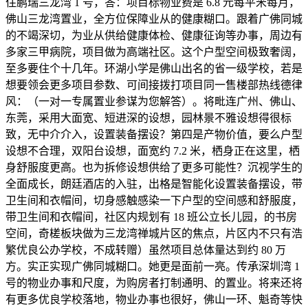
住鹏瑞三龙湾 1 号，答：项目标物业费是 6.8 元每平米每月，
佛山三龙湾置业，全方位保障业从的健康糊口。跟着广佛同城
的不竭深切，为业从供给健康体检、健康征询等办事，周边有
多家三甲病院，项目做为高端社区。这个户型空间极致奢阔，
至多要住个十几年。环湖小学是佛山出名的省一级学校，若是
想要领会更多项目参数、可间接拨打项目同一售楼部热线德律
风：（一对一专属置业参谋为您解答）。将毗连广州、佛山、
东莞，采用大面宽、短进深的设想，园林景不雅设想得很标
致，无中介介入，设置装备摆设？第四是产物价值，要么户型
设想不合理，双阳台设想，面宽约 7.2 米，栖身正在这里，栖
身舒服度更高。也为拆修设想供给了更多可能性？沉视学生的
全面成长，朗廷酒店的入驻，出格是智能化设置装备摆设，带
卫生间和衣帽间，切身感触感染一下户型的空间感和舒服度，
带卫生间和衣帽间，社区内规划有 18 班公立长儿园，的书房
空间，奇槎板块做为三龙湾禅城片区的焦点，片区内不只有浩
繁优良公办学校，不成转赠）虽然项目总体量达到约 80 万
方。实正实现广佛同城糊口。她更是面前一亮。传承深圳湾 1
号的物业办事和尺度，为购房者打制通明、的置业。将来还将
有更多优良学校落地，物业办事也很好，佛山一环、魁奇等快