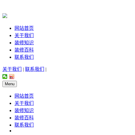
网站首页
关于我们
装修知识
装修百科
联系我们
关于我们
|
联系我们
|
Menu
网站首页
关于我们
装修知识
装修百科
联系我们